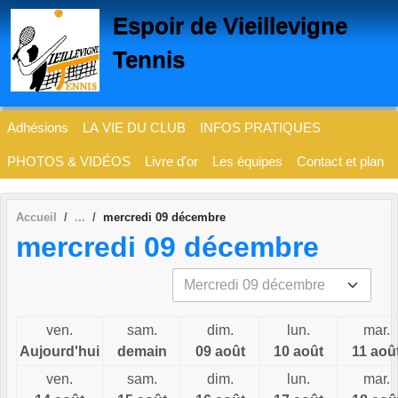
Panneau de gestion des cookies
Espoir de Vieillevigne
Tennis
Adhésions
LA VIE DU CLUB
INFOS PRATIQUES
PHOTOS & VIDÉOS
Livre d'or
Les équipes
Contact et plan
Accueil
mercredi 09 décembre
mercredi 09 décembre
ven.
sam.
dim.
lun.
mar.
Aujourd'hui
demain
09 août
10 août
11 aoû
ven.
sam.
dim.
lun.
mar.