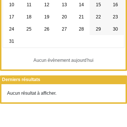
10
11
12
13
14
15
16
20h00
20h00 – 20h30
17
18
19
20
21
22
23
20h30 – 21h00
24
25
26
27
28
29
30
21h00
21h00 – 21h30
31
21h30 – 22h00
Aucun évènement aujourd'hui
Derniers résultats
Aucun résultat à afficher.