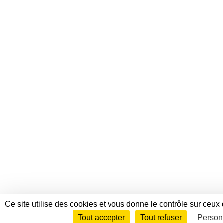
Ce site utilise des cookies et vous donne le contrôle sur ceux
Tout accepter
Tout refuser
Person
Envie de participer ?