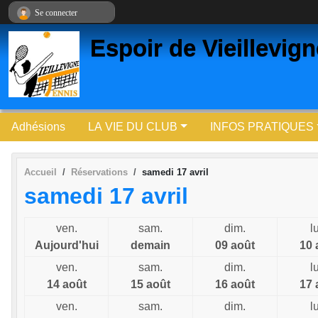
Panneau de gestion des cookies
Se connecter
Espoir de Vieillevig
Adhésions
LA VIE DU CLUB
INFOS PRATIQUES
Accueil
Réservations
samedi 17 avril
samedi 17 avril
ven.
sam.
dim.
l
Aujourd'hui
demain
09 août
10 
ven.
sam.
dim.
l
14 août
15 août
16 août
17 
ven.
sam.
dim.
l