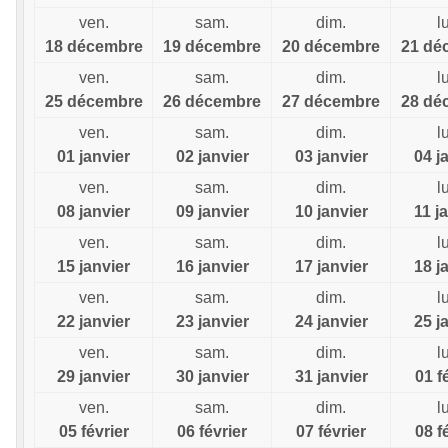
ven.
sam.
dim.
l
18 décembre
19 décembre
20 décembre
21 dé
ven.
sam.
dim.
l
25 décembre
26 décembre
27 décembre
28 dé
ven.
sam.
dim.
l
01 janvier
02 janvier
03 janvier
04 j
ven.
sam.
dim.
l
08 janvier
09 janvier
10 janvier
11 j
ven.
sam.
dim.
l
15 janvier
16 janvier
17 janvier
18 j
ven.
sam.
dim.
l
22 janvier
23 janvier
24 janvier
25 j
ven.
sam.
dim.
l
29 janvier
30 janvier
31 janvier
01 f
ven.
sam.
dim.
l
05 février
06 février
07 février
08 f