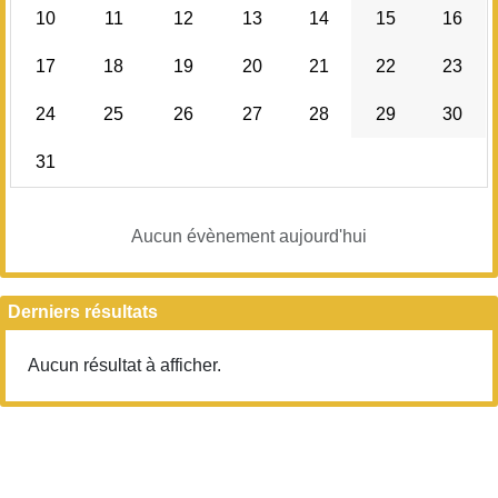
10
11
12
13
14
15
16
20h00
20h00 – 20h30
17
18
19
20
21
22
23
20h30 – 21h00
24
25
26
27
28
29
30
21h00
21h00 – 21h30
31
21h30 – 22h00
Aucun évènement aujourd'hui
Derniers résultats
Aucun résultat à afficher.