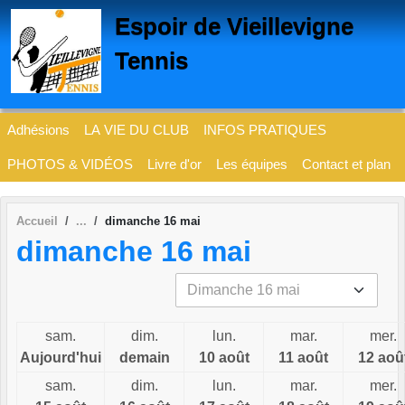
Panneau de gestion des cookies
Espoir de Vieillevigne
Tennis
Adhésions
LA VIE DU CLUB
INFOS PRATIQUES
PHOTOS & VIDÉOS
Livre d'or
Les équipes
Contact et plan
Accueil
dimanche 16 mai
dimanche 16 mai
sam.
dim.
lun.
mar.
mer.
Aujourd'hui
demain
10 août
11 août
12 aoû
sam.
dim.
lun.
mar.
mer.