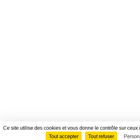
Ce site utilise des cookies et vous donne le contrôle sur ceux
Tout accepter
Tout refuser
Person
Envie de participer ?