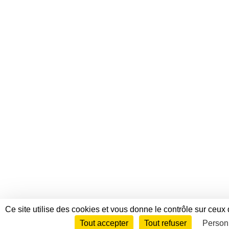
Ce site utilise des cookies et vous donne le contrôle sur ceux
Tout accepter
Tout refuser
Person
Envie de participer ?