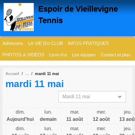
Panneau de gestion des cookies
Espoir de Vieillevigne
Tennis
Adhésions
LA VIE DU CLUB
INFOS PRATIQUES
PHOTOS & VIDÉOS
Livre d'or
Les équipes
Contact et plan
Accueil
mardi 11 mai
mardi 11 mai
dim.
lun.
mar.
mer.
jeu.
Aujourd'hui
demain
11 août
12 août
13 aoû
dim.
lun.
mar.
mer.
jeu.