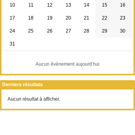
10
11
12
13
14
15
16
20h00
20h00 – 20h30
17
18
19
20
21
22
23
20h30 – 21h00
24
25
26
27
28
29
30
21h00
21h00 – 21h30
31
21h30 – 22h00
Aucun évènement aujourd'hui
Derniers résultats
Aucun résultat à afficher.