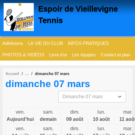
Panneau de gestion des cookies
Espoir de Vieillevigne
Tennis
Adhésions
LA VIE DU CLUB
INFOS PRATIQUES
PHOTOS & VIDÉOS
Livre d'or
Les équipes
Contact et plan
Accueil
dimanche 07 mars
dimanche 07 mars
ven.
sam.
dim.
lun.
mar.
Aujourd'hui
demain
09 août
10 août
11 aoû
ven.
sam.
dim.
lun.
mar.