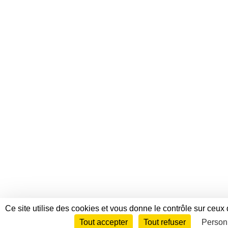
Ce site utilise des cookies et vous donne le contrôle sur ceux
Tout accepter
Tout refuser
Person
Envie de participer ?