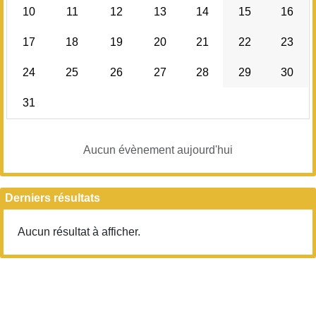
10
11
12
13
14
15
16
20h00
20h00 – 20h30
17
18
19
20
21
22
23
20h30 – 21h00
24
25
26
27
28
29
30
21h00
21h00 – 21h30
31
21h30 – 22h00
Aucun évènement aujourd'hui
Derniers résultats
Aucun résultat à afficher.