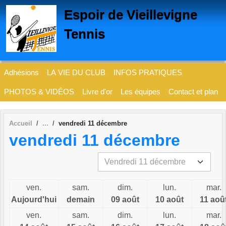
Panneau de gestion des cookies
Espoir de Vieillevigne
Tennis
Adhésions
LA VIE DU CLUB
INFOS PRATIQUES
PHOTOS & VIDÉOS
Livre d'or
Les équipes
Contact et plan
Accueil
vendredi 11 décembre
vendredi 11 décembre
ven.
sam.
dim.
lun.
mar.
Aujourd'hui
demain
09 août
10 août
11 aoû
ven.
sam.
dim.
lun.
mar.