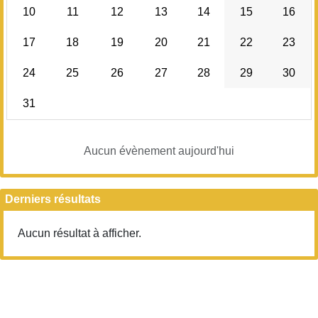
10
11
12
13
14
15
16
20h00
20h00 – 20h30
17
18
19
20
21
22
23
20h30 – 21h00
24
25
26
27
28
29
30
21h00
21h00 – 21h30
31
21h30 – 22h00
Aucun évènement aujourd'hui
Derniers résultats
Aucun résultat à afficher.