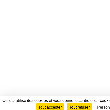
Ce site utilise des cookies et vous donne le contrôle sur ceux
Tout accepter
Tout refuser
Person
Envie de participer ?