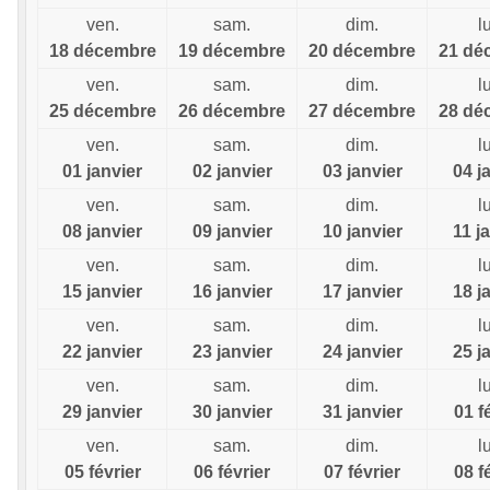
ven.
sam.
dim.
l
18 décembre
19 décembre
20 décembre
21 dé
ven.
sam.
dim.
l
25 décembre
26 décembre
27 décembre
28 dé
ven.
sam.
dim.
l
01 janvier
02 janvier
03 janvier
04 j
ven.
sam.
dim.
l
08 janvier
09 janvier
10 janvier
11 j
ven.
sam.
dim.
l
15 janvier
16 janvier
17 janvier
18 j
ven.
sam.
dim.
l
22 janvier
23 janvier
24 janvier
25 j
ven.
sam.
dim.
l
29 janvier
30 janvier
31 janvier
01 f
ven.
sam.
dim.
l
05 février
06 février
07 février
08 f