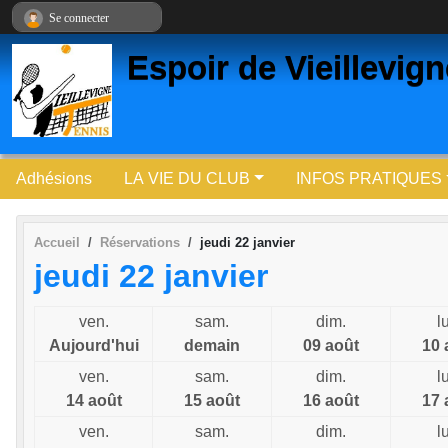
Panneau de gestion des cookies
Se connecter
Espoir de Vieillevig
Adhésions
LA VIE DU CLUB
INFOS PRATIQUES
Accueil
Réservations
jeudi 22 janvier
jeudi 22 janvier
ven.
sam.
dim.
l
Aujourd'hui
demain
09 août
10 
ven.
sam.
dim.
l
14 août
15 août
16 août
17 
ven.
sam.
dim.
l