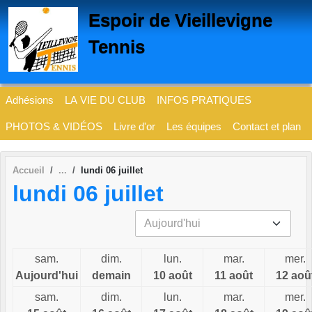
Panneau de gestion des cookies
Espoir de Vieillevigne
Tennis
Adhésions
LA VIE DU CLUB
INFOS PRATIQUES
PHOTOS & VIDÉOS
Livre d'or
Les équipes
Contact et plan
Accueil
lundi 06 juillet
lundi 06 juillet
sam.
dim.
lun.
mar.
mer.
Aujourd'hui
demain
10 août
11 août
12 aoû
sam.
dim.
lun.
mar.
mer.