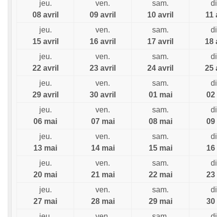
jeu.
ven.
sam.
d
08 avril
09 avril
10 avril
11 
jeu.
ven.
sam.
d
15 avril
16 avril
17 avril
18 
jeu.
ven.
sam.
d
22 avril
23 avril
24 avril
25 
jeu.
ven.
sam.
d
29 avril
30 avril
01 mai
02
jeu.
ven.
sam.
d
06 mai
07 mai
08 mai
09
jeu.
ven.
sam.
d
13 mai
14 mai
15 mai
16
jeu.
ven.
sam.
d
20 mai
21 mai
22 mai
23
jeu.
ven.
sam.
d
27 mai
28 mai
29 mai
30
jeu.
ven.
sam.
d