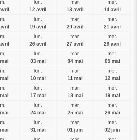
im.
lun.
mar.
mer.
avril
12 avril
13 avril
14 avril
im.
lun.
mar.
mer.
avril
19 avril
20 avril
21 avril
im.
lun.
mar.
mer.
avril
26 avril
27 avril
28 avril
im.
lun.
mar.
mer.
 mai
03 mai
04 mai
05 mai
im.
lun.
mar.
mer.
 mai
10 mai
11 mai
12 mai
im.
lun.
mar.
mer.
 mai
17 mai
18 mai
19 mai
im.
lun.
mar.
mer.
 mai
24 mai
25 mai
26 mai
im.
lun.
mar.
mer.
 mai
31 mai
01 juin
02 juin
im.
lun.
mar.
mer.