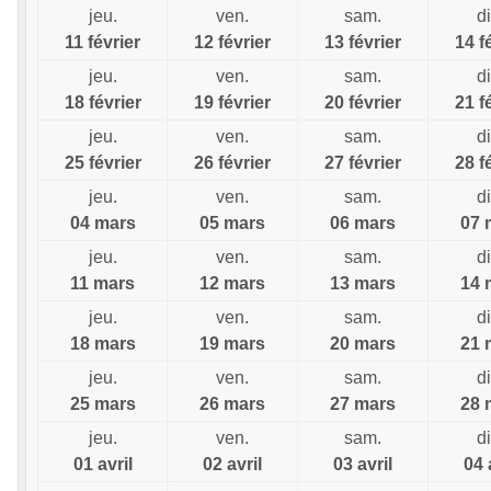
jeu.
ven.
sam.
d
11 février
12 février
13 février
14 f
jeu.
ven.
sam.
d
18 février
19 février
20 février
21 f
jeu.
ven.
sam.
d
25 février
26 février
27 février
28 f
jeu.
ven.
sam.
d
04 mars
05 mars
06 mars
07 
jeu.
ven.
sam.
d
11 mars
12 mars
13 mars
14 
jeu.
ven.
sam.
d
18 mars
19 mars
20 mars
21 
jeu.
ven.
sam.
d
25 mars
26 mars
27 mars
28 
jeu.
ven.
sam.
d
01 avril
02 avril
03 avril
04 