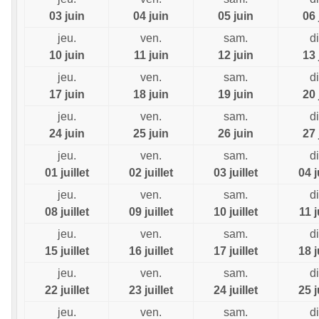
03 juin
04 juin
05 juin
06 
jeu.
ven.
sam.
d
10 juin
11 juin
12 juin
13 
jeu.
ven.
sam.
d
17 juin
18 juin
19 juin
20 
jeu.
ven.
sam.
d
24 juin
25 juin
26 juin
27 
jeu.
ven.
sam.
d
01 juillet
02 juillet
03 juillet
04 j
jeu.
ven.
sam.
d
08 juillet
09 juillet
10 juillet
11 j
jeu.
ven.
sam.
d
15 juillet
16 juillet
17 juillet
18 j
jeu.
ven.
sam.
d
22 juillet
23 juillet
24 juillet
25 j
jeu.
ven.
sam.
d