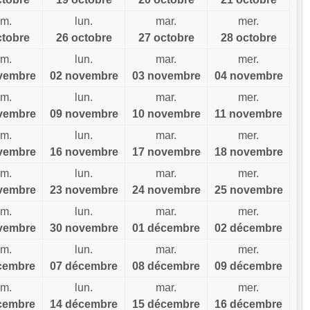
im.
lun.
mar.
mer.
ctobre
26 octobre
27 octobre
28 octobre
im.
lun.
mar.
mer.
vembre
02 novembre
03 novembre
04 novembre
im.
lun.
mar.
mer.
vembre
09 novembre
10 novembre
11 novembre
im.
lun.
mar.
mer.
vembre
16 novembre
17 novembre
18 novembre
im.
lun.
mar.
mer.
vembre
23 novembre
24 novembre
25 novembre
im.
lun.
mar.
mer.
vembre
30 novembre
01 décembre
02 décembre
im.
lun.
mar.
mer.
cembre
07 décembre
08 décembre
09 décembre
im.
lun.
mar.
mer.
cembre
14 décembre
15 décembre
16 décembre