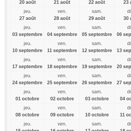
20 août
21 août
22 août
23 
jeu.
ven.
sam.
d
27 août
28 août
29 août
30 
jeu.
ven.
sam.
d
03 septembre
04 septembre
05 septembre
06 se
jeu.
ven.
sam.
d
10 septembre
11 septembre
12 septembre
13 se
jeu.
ven.
sam.
d
17 septembre
18 septembre
19 septembre
20 se
jeu.
ven.
sam.
d
24 septembre
25 septembre
26 septembre
27 se
jeu.
ven.
sam.
d
01 octobre
02 octobre
03 octobre
04 o
jeu.
ven.
sam.
d
08 octobre
09 octobre
10 octobre
11 o
jeu.
ven.
sam.
d
15 octobre
16 octobre
17 octobre
18 o