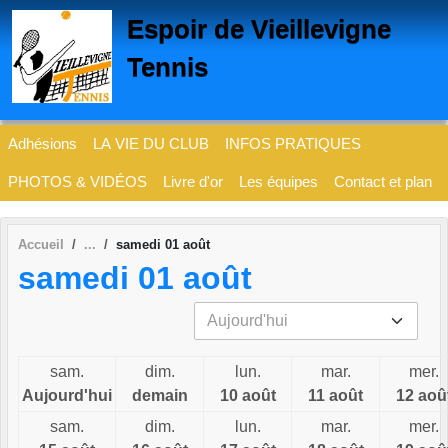
Panneau de gestion des cookies
Espoir de Vieillevigne
Tennis
Adhésions
LA VIE DU CLUB
INFOS PRATIQUES
PHOTOS & VIDÉOS
Livre d'or
Les équipes
Contact et plan
Accueil
samedi 01 août
samedi 01 août
sam.
dim.
lun.
mar.
mer.
Aujourd'hui
demain
10 août
11 août
12 aoû
sam.
dim.
lun.
mar.
mer.