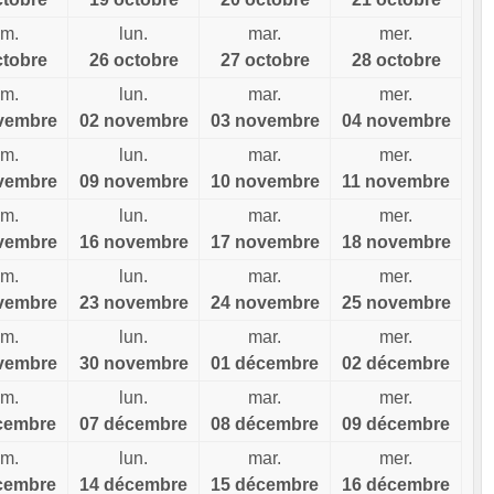
im.
lun.
mar.
mer.
ctobre
26 octobre
27 octobre
28 octobre
im.
lun.
mar.
mer.
vembre
02 novembre
03 novembre
04 novembre
im.
lun.
mar.
mer.
vembre
09 novembre
10 novembre
11 novembre
im.
lun.
mar.
mer.
vembre
16 novembre
17 novembre
18 novembre
im.
lun.
mar.
mer.
vembre
23 novembre
24 novembre
25 novembre
im.
lun.
mar.
mer.
vembre
30 novembre
01 décembre
02 décembre
im.
lun.
mar.
mer.
cembre
07 décembre
08 décembre
09 décembre
im.
lun.
mar.
mer.
cembre
14 décembre
15 décembre
16 décembre