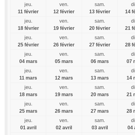
jeu.
ven.
sam.
d
11 février
12 février
13 février
14 f
jeu.
ven.
sam.
d
18 février
19 février
20 février
21 f
jeu.
ven.
sam.
d
25 février
26 février
27 février
28 f
jeu.
ven.
sam.
d
04 mars
05 mars
06 mars
07 
jeu.
ven.
sam.
d
11 mars
12 mars
13 mars
14 
jeu.
ven.
sam.
d
18 mars
19 mars
20 mars
21 
jeu.
ven.
sam.
d
25 mars
26 mars
27 mars
28 
jeu.
ven.
sam.
d
01 avril
02 avril
03 avril
04 