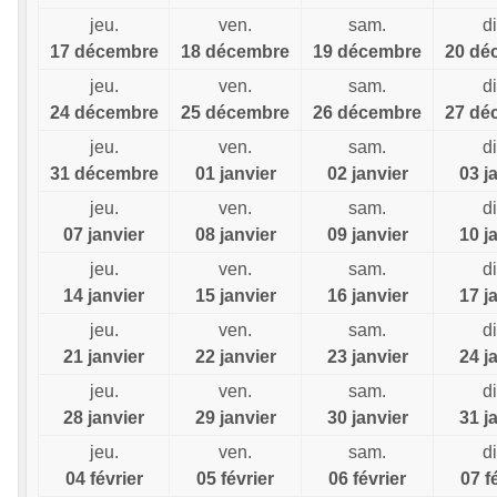
jeu.
ven.
sam.
d
17 décembre
18 décembre
19 décembre
20 dé
jeu.
ven.
sam.
d
24 décembre
25 décembre
26 décembre
27 dé
jeu.
ven.
sam.
d
31 décembre
01 janvier
02 janvier
03 j
jeu.
ven.
sam.
d
07 janvier
08 janvier
09 janvier
10 j
jeu.
ven.
sam.
d
14 janvier
15 janvier
16 janvier
17 j
jeu.
ven.
sam.
d
21 janvier
22 janvier
23 janvier
24 j
jeu.
ven.
sam.
d
28 janvier
29 janvier
30 janvier
31 j
jeu.
ven.
sam.
d
04 février
05 février
06 février
07 f