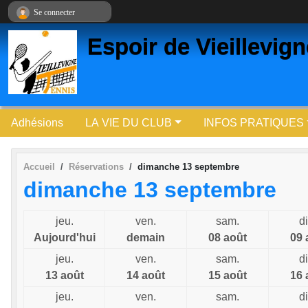
Panneau de gestion des cookies
Se connecter
Espoir de Vieillevig
Adhésions
LA VIE DU CLUB
INFOS PRATIQUES
Accueil
Réservations
dimanche 13 septembre
dimanche 13 septembre
jeu.
ven.
sam.
d
Aujourd'hui
demain
08 août
09 
jeu.
ven.
sam.
d
13 août
14 août
15 août
16 
jeu.
ven.
sam.
d