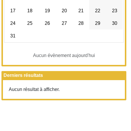
17
18
19
20
21
22
23
24
25
26
27
28
29
30
31
Aucun évènement aujourd'hui
Derniers résultats
Aucun résultat à afficher.