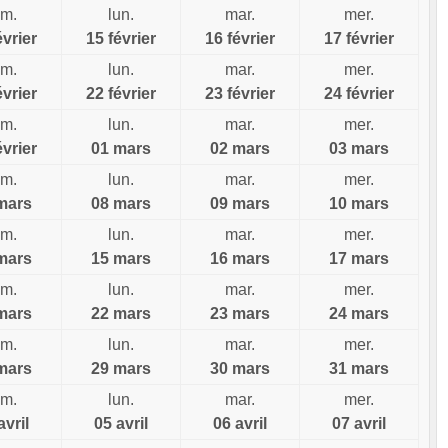
im.
lun.
mar.
mer.
évrier
15 février
16 février
17 février
im.
lun.
mar.
mer.
évrier
22 février
23 février
24 février
im.
lun.
mar.
mer.
évrier
01 mars
02 mars
03 mars
im.
lun.
mar.
mer.
mars
08 mars
09 mars
10 mars
im.
lun.
mar.
mer.
mars
15 mars
16 mars
17 mars
im.
lun.
mar.
mer.
mars
22 mars
23 mars
24 mars
im.
lun.
mar.
mer.
mars
29 mars
30 mars
31 mars
im.
lun.
mar.
mer.
avril
05 avril
06 avril
07 avril