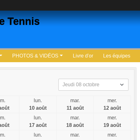
ne Tennis
PHOTOS & VIDÉOS
Livre d'or
Les équipes
im.
lun.
mar.
mer.
août
10 août
11 août
12 août
im.
lun.
mar.
mer.
août
17 août
18 août
19 août
im.
lun.
mar.
mer.