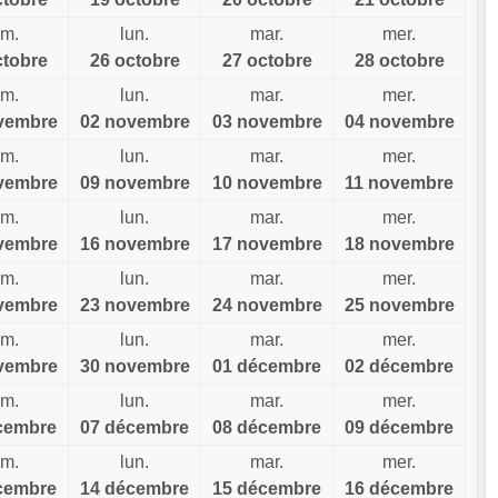
im.
lun.
mar.
mer.
ctobre
26 octobre
27 octobre
28 octobre
im.
lun.
mar.
mer.
vembre
02 novembre
03 novembre
04 novembre
im.
lun.
mar.
mer.
vembre
09 novembre
10 novembre
11 novembre
im.
lun.
mar.
mer.
vembre
16 novembre
17 novembre
18 novembre
im.
lun.
mar.
mer.
vembre
23 novembre
24 novembre
25 novembre
im.
lun.
mar.
mer.
vembre
30 novembre
01 décembre
02 décembre
im.
lun.
mar.
mer.
cembre
07 décembre
08 décembre
09 décembre
im.
lun.
mar.
mer.
cembre
14 décembre
15 décembre
16 décembre