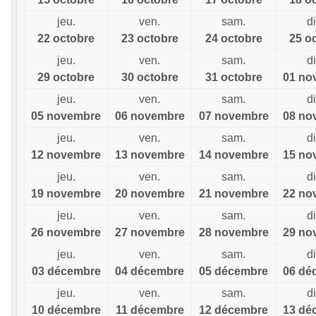
jeu.
ven.
sam.
d
22 octobre
23 octobre
24 octobre
25 o
jeu.
ven.
sam.
d
29 octobre
30 octobre
31 octobre
01 no
jeu.
ven.
sam.
d
05 novembre
06 novembre
07 novembre
08 no
jeu.
ven.
sam.
d
12 novembre
13 novembre
14 novembre
15 no
jeu.
ven.
sam.
d
19 novembre
20 novembre
21 novembre
22 no
jeu.
ven.
sam.
d
26 novembre
27 novembre
28 novembre
29 no
jeu.
ven.
sam.
d
03 décembre
04 décembre
05 décembre
06 dé
jeu.
ven.
sam.
d
10 décembre
11 décembre
12 décembre
13 dé