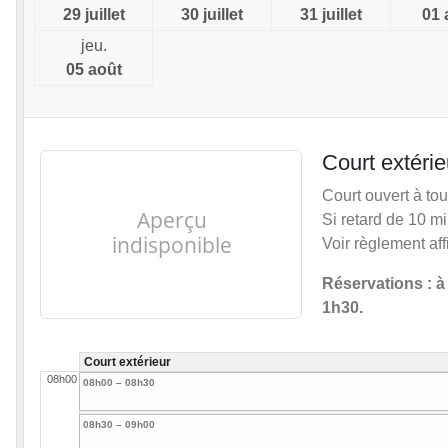
29 juillet
30 juillet
31 juillet
01 
jeu.
05 août
Court extérie
Court ouvert à to
Si retard de 10 mi
Voir règlement af
Réservations : à
1h30.
Court extérieur
08h00
08h00 – 08h30
08h30 – 09h00