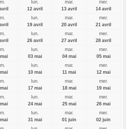
im.
lun.
mar.
mer.
avril
12 avril
13 avril
14 avril
im.
lun.
mar.
mer.
avril
19 avril
20 avril
21 avril
im.
lun.
mar.
mer.
avril
26 avril
27 avril
28 avril
im.
lun.
mar.
mer.
 mai
03 mai
04 mai
05 mai
im.
lun.
mar.
mer.
 mai
10 mai
11 mai
12 mai
im.
lun.
mar.
mer.
 mai
17 mai
18 mai
19 mai
im.
lun.
mar.
mer.
 mai
24 mai
25 mai
26 mai
im.
lun.
mar.
mer.
 mai
31 mai
01 juin
02 juin
im.
lun.
mar.
mer.