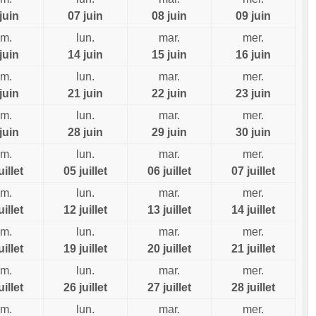
juin
07 juin
08 juin
09 juin
im.
lun.
mar.
mer.
juin
14 juin
15 juin
16 juin
im.
lun.
mar.
mer.
juin
21 juin
22 juin
23 juin
im.
lun.
mar.
mer.
juin
28 juin
29 juin
30 juin
im.
lun.
mar.
mer.
uillet
05 juillet
06 juillet
07 juillet
im.
lun.
mar.
mer.
uillet
12 juillet
13 juillet
14 juillet
im.
lun.
mar.
mer.
uillet
19 juillet
20 juillet
21 juillet
im.
lun.
mar.
mer.
uillet
26 juillet
27 juillet
28 juillet
im.
lun.
mar.
mer.