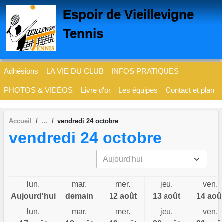
Panneau de gestion des cookies
Espoir de Vieillevigne
Tennis
Adhésions
LA VIE DU CLUB
INFOS PRATIQUES
PHOTOS & VIDÉOS
Livre d'or
Les équipes
Contact et plan
Accueil
vendredi 24 octobre
vendredi 24 octobre
lun.
mar.
mer.
jeu.
ven.
Aujourd'hui
demain
12 août
13 août
14 aoû
lun.
mar.
mer.
jeu.
ven.