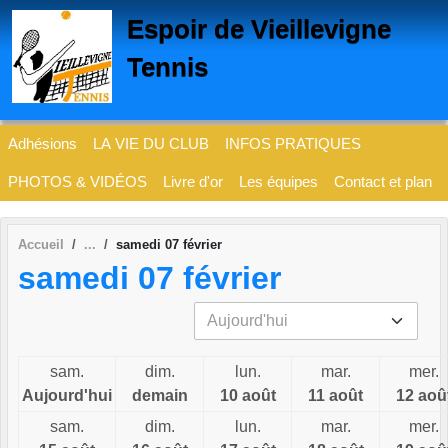
Panneau de gestion des cookies
Espoir de Vieillevigne
Tennis
Adhésions
LA VIE DU CLUB
INFOS PRATIQUES
PHOTOS & VIDÉOS
Livre d'or
Les équipes
Contact et plan
Accueil
samedi 07 février
samedi 07 février
sam.
dim.
lun.
mar.
mer.
Aujourd'hui
demain
10 août
11 août
12 aoû
sam.
dim.
lun.
mar.
mer.