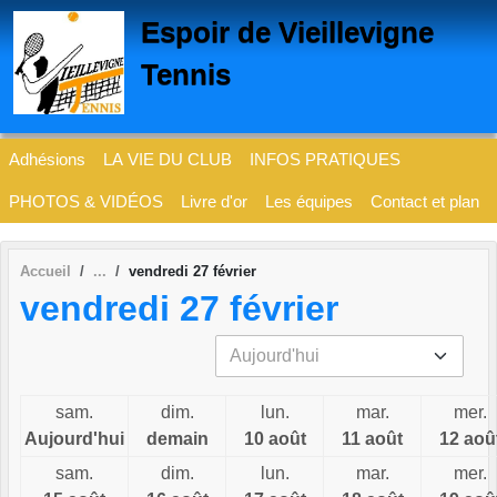
Panneau de gestion des cookies
Espoir de Vieillevigne
Tennis
Adhésions
LA VIE DU CLUB
INFOS PRATIQUES
PHOTOS & VIDÉOS
Livre d'or
Les équipes
Contact et plan
Accueil
vendredi 27 février
vendredi 27 février
sam.
dim.
lun.
mar.
mer.
Aujourd'hui
demain
10 août
11 août
12 aoû
sam.
dim.
lun.
mar.
mer.