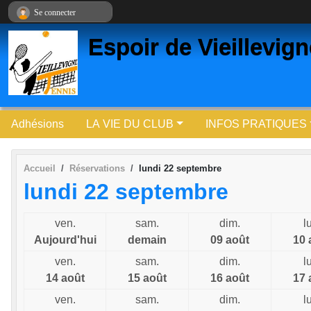
Panneau de gestion des cookies
Se connecter
Espoir de Vieillevig
Adhésions
LA VIE DU CLUB
INFOS PRATIQUES
Accueil
Réservations
lundi 22 septembre
lundi 22 septembre
ven.
sam.
dim.
l
Aujourd'hui
demain
09 août
10 
ven.
sam.
dim.
l
14 août
15 août
16 août
17 
ven.
sam.
dim.
l