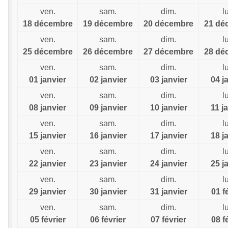
ven.
sam.
dim.
l
18 décembre
19 décembre
20 décembre
21 dé
ven.
sam.
dim.
l
25 décembre
26 décembre
27 décembre
28 dé
ven.
sam.
dim.
l
01 janvier
02 janvier
03 janvier
04 j
ven.
sam.
dim.
l
08 janvier
09 janvier
10 janvier
11 j
ven.
sam.
dim.
l
15 janvier
16 janvier
17 janvier
18 j
ven.
sam.
dim.
l
22 janvier
23 janvier
24 janvier
25 j
ven.
sam.
dim.
l
29 janvier
30 janvier
31 janvier
01 f
ven.
sam.
dim.
l
05 février
06 février
07 février
08 f